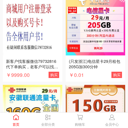
新客户找客服微信79732816
(只发浙江)电信星卡29月租包
代下单购买，老客户可以找客
205G加300分钟
服微信79732816绑定账号后
￥9999.00
￥0.01
购买
购买
登录购买
首页
全部分类
购物车
会员中心